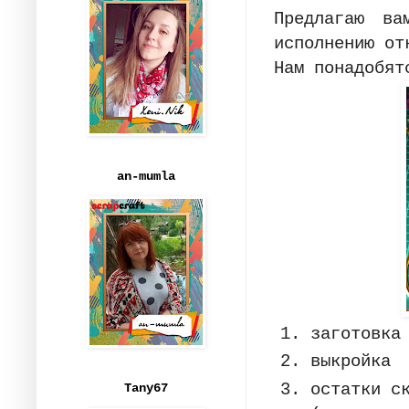
Предлагаю ва
исполнению от
Нам понадобят
an-mumla
заготовка
выкройка
остатки с
Tany67