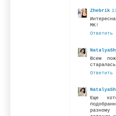
Zhebrik
1
Интересн
МК!
Ответить
NatalyaSh
Всем по
старалась
Ответить
NatalyaSh
Еще хот
подобран
разному 