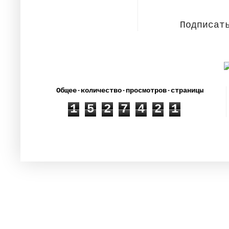
Подписат
Общее·количество·просмотров·страницы
1
5
2
7
4
2
1