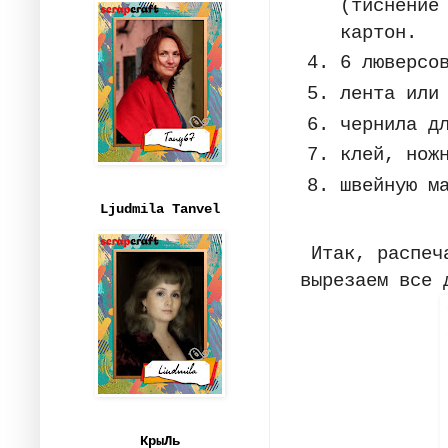
(тиснение
картон.
6 люверсо
лента или
чернила д
клей, нож
швейную м
Ljudmila Tanvel
Итак, распеча
вырезаем все 
КрыЛь