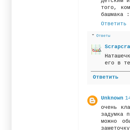
детским и
того, ко
башмака :
Ответить
Ответы
Scrapcr
Наташеч
его в т
Ответить
Unknown
1
очень кл
задумка п
можно об
заметочку