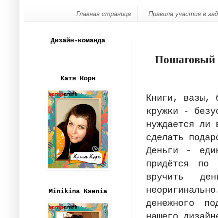
Главная страница
Правила участия в за
Дизайн-команда
Пошаговый 
Катя Корн
Книги, вазы, 
кружки - безу
нуждается ли 
сделать пода
Деньги - еди
придётся по 
вручить де
неоригиналь
Minikina Ksenia
денежного по
нашего дизайн