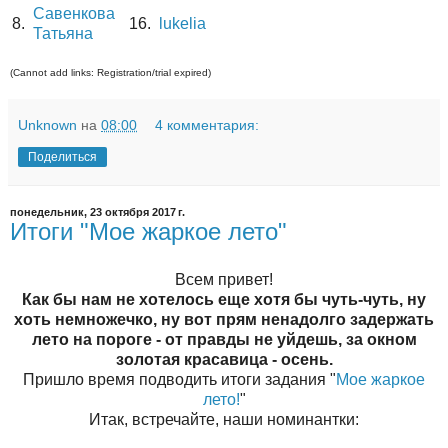
Савенкова
8.
16.
lukelia
Татьяна
(Cannot add links: Registration/trial expired)
Unknown
на
08:00
4 комментария:
Поделиться
понедельник, 23 октября 2017 г.
Итоги "Мое жаркое лето"
Всем привет!
Как бы нам не хотелось еще хотя бы чуть-чуть, ну
хоть немножечко, ну вот прям ненадолго задержать
лето на пороге - от правды не уйдешь, за окном
золотая красавица - осень.
Пришло время подводить итоги задания "
Мое жаркое
лето!
"
Итак, встречайте, наши номинантки: