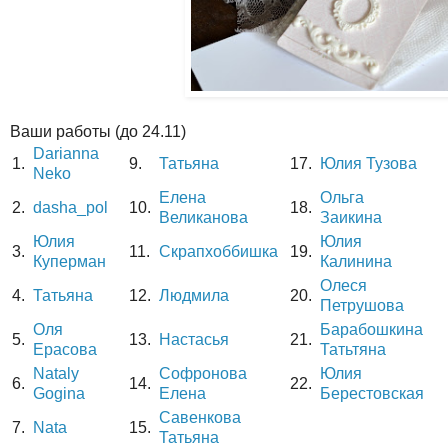
Ваши работы (до 24.11)
Darianna
1.
9.
Татьяна
17.
Юлия Тузова
Neko
Елена
Ольга
2.
dasha_pol
10.
18.
Великанова
Заикина
Юлия
Юлия
3.
11.
Cкрапхоббишка
19.
Куперман
Калинина
Олеся
4.
Татьяна
12.
Людмила
20.
Петрушова
Оля
Барабошкина
5.
13.
Настасья
21.
Ерасова
Татьтяна
Nataly
Софронова
Юлия
6.
14.
22.
Gogina
Елена
Берестовская
Савенкова
7.
Nata
15.
Татьяна